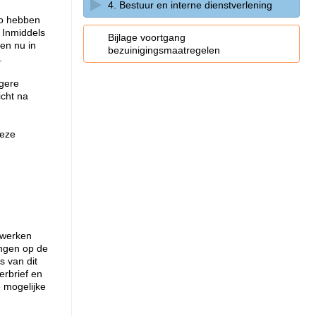
4. Bestuur en interne dienstverlening
Zo hebben
. Inmiddels
Bijlage voortgang
ten nu in
bezuinigingsmaatregelen
.
ogere
icht na
deze
orwerken
ingen op de
s van dit
erbrief en
 mogelijke