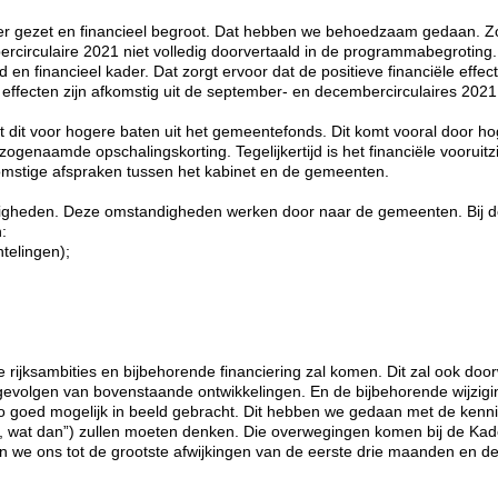
r gezet en financieel begroot. Dat hebben we behoedzaam gedaan. 
bercirculaire 2021 niet volledig doorvertaald in de programmabegroting
n financieel kader. Dat zorgt ervoor dat de positieve financiële effec
 effecten zijn afkomstig uit de september- en decembercirculaires 2021
 dit voor hogere baten uit het gemeentefonds. Dit komt vooral door h
enaamde opschalingskorting. Tegelijkertijd is het financiële vooruitz
omstige afspraken tussen het kabinet en de gemeenten.
igheden. Deze omstandigheden werken door naar de gemeenten. Bij 
:
telingen);
e rijksambities en bijbehorende financiering zal komen. Dit zal ook do
gevolgen van bovenstaande ontwikkelingen. En de bijbehorende wijzig
o goed mogelijk in beeld gebracht. Dit hebben we gedaan met de kenni
s, wat dan”) zullen moeten denken. Die overwegingen komen bij de Kad
n we ons tot de grootste afwijkingen van de eerste drie maanden en de