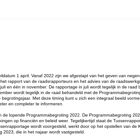
ildatum 1 april. Vanaf 2022 zijn we afgestapt van het geven van negen
 het rapport van de raadsrapporteurs en het advies van de raadswerk
li en één in november. De rapportage in juli wordt tegelijk in de raad
vember wordt tegelijk in de raad behandeld met de Programmabegrotin
begrotingsjaar. Met deze timing kunt u zich een integraal beeld vorme
ter en completer te informeren.
van de lopende Programmabegroting 2022. De Programmabegroting 2022
ingen op financiën en beleid weer. Tegelijkertijd staat de Tussenrappo
ssenrapportage wordt voorgesteld, werkt door op het opstellen van de K
 2023, die in het najaar wordt vastgesteld.