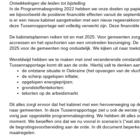
Ontwikkelingen die leiden tot bijstelling
In de Programmabegroting 2022 hebben we onze doelen op papie
we bijvoorbeeld de positieve financiële effecten vanuit de septem
is er een nieuw kabinet aangetreden met een nieuw regeerakkoord e
deze Tussenrapportage wel volledig verwerkt zijn. Deze financiële
De kabinetsplannen reiken tot en met 2025. Voor gemeenten zorgt
accressen en het opschorten van een omstreden bezuiniging. De zog
2025 voor de gemeenten nog onduidelijk. We kijken uit naar toek
Wereldwijd hebben we te maken met snel veranderende omstand
Tussenrapportage komt dit aan de orde. Hierbij valt te denken aan
de ontstane situatie in Oekraïne (het opvangen van de vluch
de scherp opgelopen inflatie;
opgelopen energieprijzen;
grondstoffentekorten;
tekorten op de arbeidsmarkt.
Dit alles zorgt ervoor dat het kabinet met een heroverweging op d
naar gemeenten. In deze Tussenrapportage ziet u ook de eerste 
vorig jaar opgestelde programmabegroting. We hebben dit alles z
moment. We beseffen ons dat we nu vooral in scenario’s (“wat al
de begrotingsvoorbereiding aan de orde.
In dit document beperke
maatregelen.