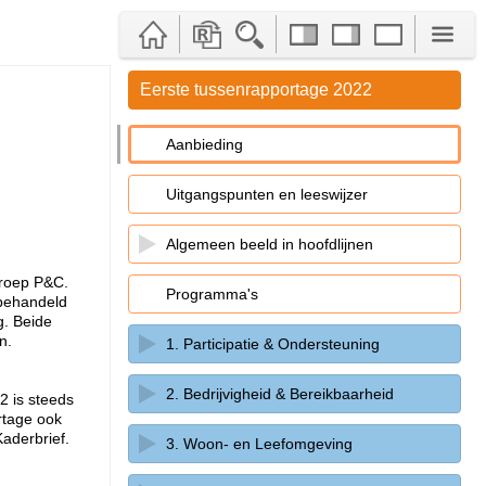
Eerste tussenrapportage 2022
Aanbieding
Uitgangspunten en leeswijzer
Algemeen beeld in hoofdlijnen
groep P&C.
Programma's
 behandeld
g. Beide
n.
1. Participatie & Ondersteuning
2. Bedrijvigheid & Bereikbaarheid
 is steeds
rtage ook
aderbrief.
3. Woon- en Leefomgeving