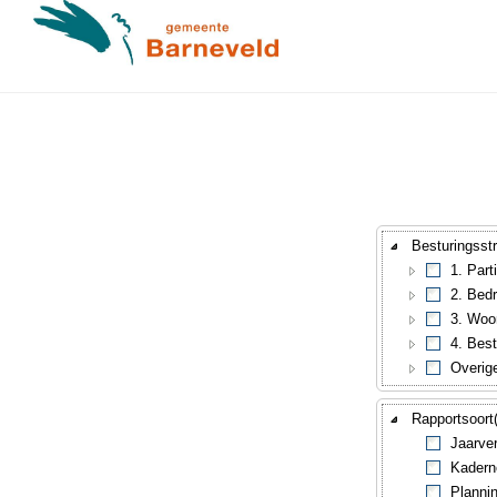
Besturingsstr
1. Part
2. Bedr
3. Woo
4. Best
Overig
Rapportsoort
Jaarve
Kadern
Planni