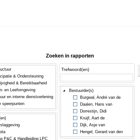
Zoeken in rapporten
uctuur
Trefwoord(en)
icipatie & Ondersteuning
ijvigheid & Bereikbaarheid
n- en Leefomgeving
Bestuurder(s)
uur en interne dienstverlening
Burgwal, André van de
e speerpunten
Daalen, Hans van
Dorrestijn, Didi
(en)
Kruijf, Aart de
rslaggeving
Dijk, Asje van
ota
Hengel, Gerard van den
ng P&C & Handleiding LPC